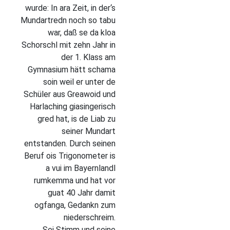
wurde: In ara Zeit, in der‘s
Mundartredn noch so tabu
war, daß se da kloa
Schorschl mit zehn Jahr in
der 1. Klass am
Gymnasium hätt schama
soin weil er unter de
Schüler aus Greawoid und
Harlaching giasingerisch
gred hat, is de Liab zu
seiner Mundart
entstanden. Durch seinen
Beruf ois Trigonometer is
a vui im Bayernlandl
rumkemma und hat vor
guat 40 Jahr damit
ogfanga, Gedankn zum
niederschreim.
Sei Stimm und seine