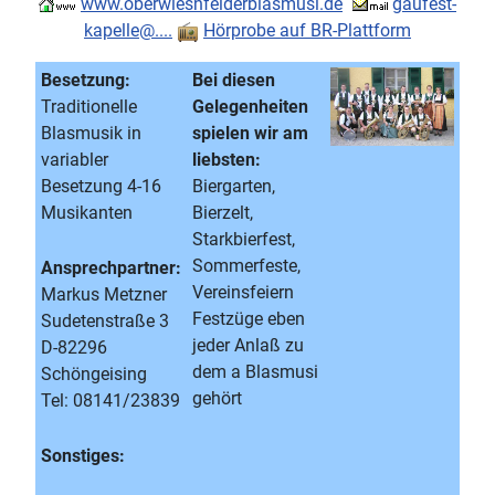
www.oberwiesnfelderblasmusi.de
gaufest-
kapelle@....
Hörprobe auf BR-Plattform
Besetzung:
Bei diesen
Traditionelle
Gelegenheiten
Blasmusik in
spielen wir am
variabler
liebsten:
Besetzung 4-16
Biergarten,
Musikanten
Bierzelt,
Starkbierfest,
Sommerfeste,
Ansprechpartner:
Vereinsfeiern
Markus Metzner
Festzüge eben
Sudetenstraße 3
jeder Anlaß zu
D-82296
dem a Blasmusi
Schöngeising
gehört
Tel: 08141/23839
Sonstiges: