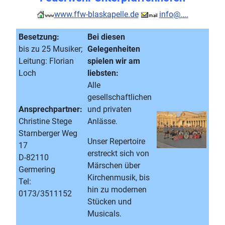
www.ffw-blaskapelle.de
info@....
Besetzung:
Bei diesen
bis zu 25 Musiker;
Gelegenheiten
Leitung: Florian
spielen wir am
Loch
liebsten:
Alle
gesellschaftlichen
Ansprechpartner:
und privaten
Christine Stege
Anlässe.
Starnberger Weg
Unser Repertoire
17
erstreckt sich von
D-82110
Märschen über
Germering
Kirchenmusik, bis
Tel:
hin zu modernen
0173/3511152
Stücken und
Musicals.