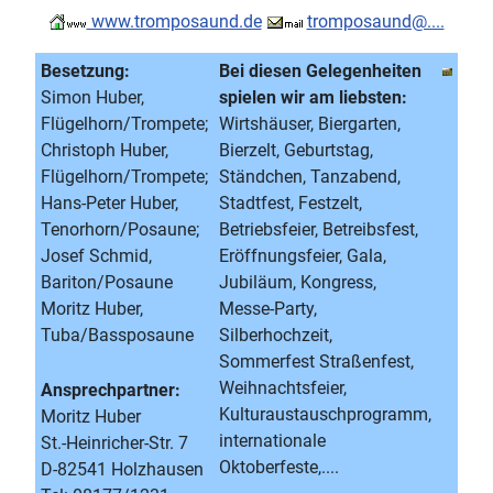
www.tromposaund.de
tromposaund@....
Besetzung:
Bei diesen Gelegenheiten
Simon Huber,
spielen wir am liebsten:
Flügelhorn/Trompete;
Wirtshäuser, Biergarten,
Christoph Huber,
Bierzelt, Geburtstag,
Flügelhorn/Trompete;
Ständchen, Tanzabend,
Hans-Peter Huber,
Stadtfest, Festzelt,
Tenorhorn/Posaune;
Betriebsfeier, Betreibsfest,
Josef Schmid,
Eröffnungsfeier, Gala,
Bariton/Posaune
Jubiläum, Kongress,
Moritz Huber,
Messe-Party,
Tuba/Bassposaune
Silberhochzeit,
Sommerfest Straßenfest,
Weihnachtsfeier,
Ansprechpartner:
Kulturaustauschprogramm,
Moritz Huber
internationale
St.-Heinricher-Str. 7
Oktoberfeste,....
D-82541 Holzhausen