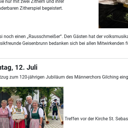
sie nur mit zwei Zithern und ihrer
erbaren Zitherspiel begeistert.
si noch einen „Rausschmeißer“. Den Gästen hat der volksmusikal
sikfreunde Geisenbrunn bedanken sich bei allen Mitwirkenden 
ag, 12. Juli
stzug zum 120-jährigen Jubiläum des Männerchors Gilching ein
Treffen vor der Kirche St. Seba