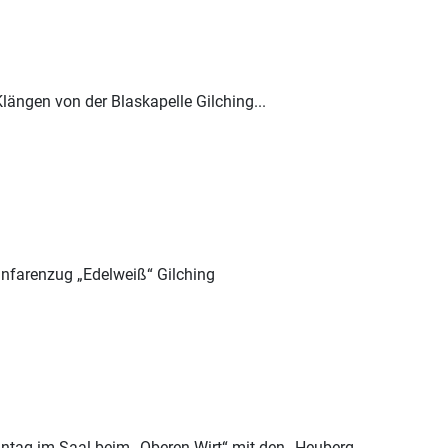
ängen von der Blaskapelle Gilching...
anfarenzug „Edelweiß“ Gilching
tag im Saal beim „Oberen Wirt“ mit den „Heuberg