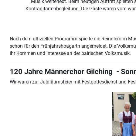
Musik weiterlebt. Beim heutigen Auftritt spielten 
Kontragitarrenbegleitung. Die Gäste waren vom wund
Nach dem offiziellen Programm spielte die Reindleroim-Mu
schon für den Frühjahrshoagartn angemeldet. Die Volksmu
ihr Kommen und Interesse an der bairischen Volksmusik.
120 Jahre Männerchor Gilching - Sonnt
Wir waren zur Jubiläumsfeier mit Festgottesdienst und Fe