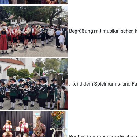
Begrüßung mit musikalischen Kl
....und dem Spielmanns- und F
Buntes Programm zum Festsonn