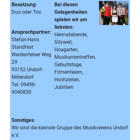
Besetzung:
Bei diesen
Duo oder Trio
Gelegenheiten
spielen wir am
liebsten:
Ansprechpartner:
Heimatabende,
Stefan-Hans
Sitzweil,
Standfest
Hoagarten,
Werdenfelser Weg
Musikantentreffen,
29
Geburtstage,
93152 Undorf-
Firmenfeiern,
Nittendorf
Hochzeiten,
Tel: 09498-
Jubiläen
9040830
Sonstiges:
Wir sind die kleinste Gruppe des Musikvereins Undorf
e.V.