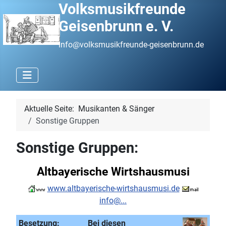
Volksmusikfreunde
Geisenbrunn e. V.
info@volksmusikfreunde-geisenbrunn.de
Aktuelle Seite:
Musikanten & Sänger
Sonstige Gruppen
Sonstige Gruppen:
Altbayerische Wirtshausmusi
www.altbayerische-wirtshausmusi.de
info@...
Besetzung:
Bei diesen