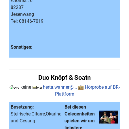
Ahornstr. 6
82287
Jesenwang
Tel: 08146-7019
Sonstiges:
Duo Knöpf & Soatn
keine
herta.wanner@...
Hörprobe auf BR-
Plattform
Besetzung:
Bei diesen
Steirische,Gitarre,Okarina
Gelegenheiten
und Gesang
spielen wir am
liebsten: