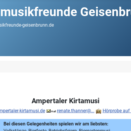
musikfreunde Geisenbru
ikfreunde-geisenbrunn.de
Ampertaler Kirtamusi
pertaler-kirtamusi.de
renate.thanner@...
Hörprobe auf
Bei diesen Gelegenheiten spielen wir am liebsten:
Volkstänze, Bierfeste, Betriebsfeiern, Biergartenmusi,