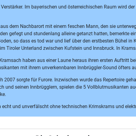
Verstärker. Im bayerischen und österreichischen Raum wird der B
en aus dem Nachbarort mit einem feschen Mann, den sie unterw
n gefegt und stundenlang alleine getanzt hatten, bemerkte ein
den, so dass es tod war und lief über den erstbesten Bühel in
t im Tiroler Unterland zwischen Kufstein und Innsbruck. In Kra
Kramsach haben aus einer Laune heraus ihren ersten Auftritt be
usikanten mit ihrem unverkennbaren Innbrüggler-Sound öfters au
h 2007 sorgte für Furore. Inzwischen wurde das Repertoire gehal
 und seinen Innbrügglern, spielen die 5 Vollblutmusikanten au
ke.
lich echt und unverfälscht ohne technischen Krimskrams und elekt